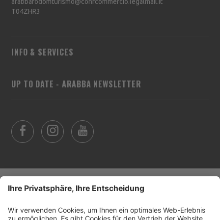
arabbafodomturismo@confcommercio.legalmail.it
T04ZHR3
INFO & SERVICES
UP TO DATE - ARABBA NEWSLETTER