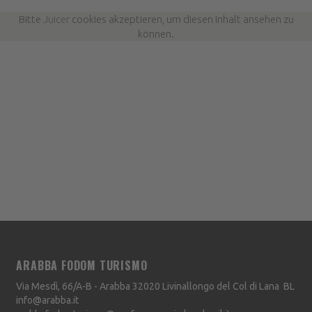
Bitte
Juicer
cookies akzeptieren, um diesen Inhalt ansehen zu
können.
ARABBA FODOM TURISMO
Via Mesdì, 66/A-B - Arabba
32020
Livinallongo del Col di Lana
BL
info@arabba.it