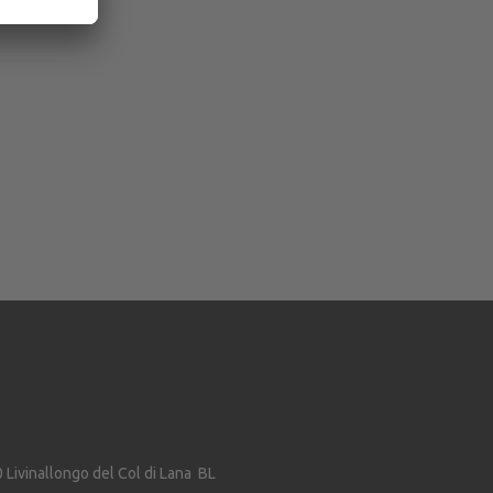
0
Livinallongo del Col di Lana
BL