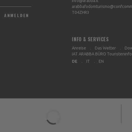
info@arabba.it
arabbafodomturismo@confcommer
T04ZHR3
ANMELDEN
INFO & SERVICES
Anreise
Das Wetter
Dow
IAT ARABBA BÜRO Touristeninfo
DE
IT
EN