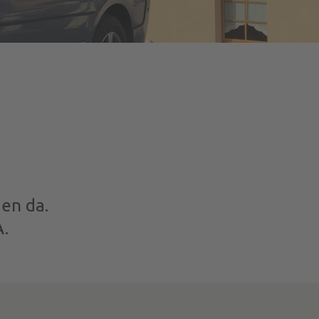
den da.
A.