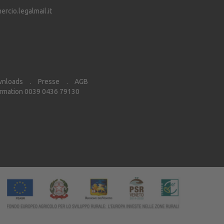
cio.legalmail.it
nloads
Presse
AGB
rmation 0039 0436 79130