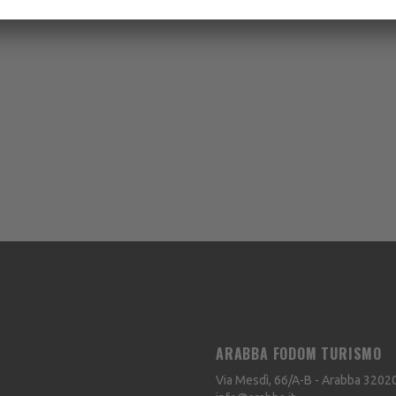
ARABBA FODOM TURISMO
Via Mesdì, 66/A-B - Arabba
3202