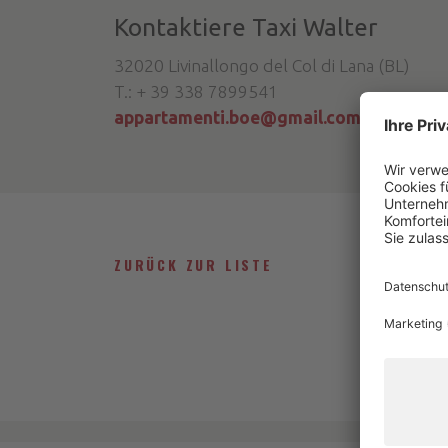
Kontaktiere Taxi Walter
32020 Livinallongo del Col di Lana (BL)
T.: + 39 338 7899541
appartamenti.boe@gmail.com
|
taxiara
ZURÜCK ZUR LISTE
B