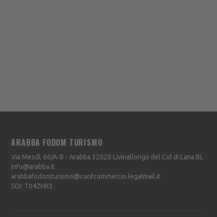
ARABBA FODOM TURISMO
Via Mesdì, 66/A-B - Arabba
32020
Livinallongo del Col di Lana
BL
info@arabba.it
arabbafodomturismo@confcommercio.legalmail.it
SDI: T04ZHR3