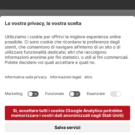
Trasparenza
©
2026
Arabba Fodom Turismo
Part. IVA 00685910259
Informativa privacy
Dichiarazione di accessibilità
Impostazione cookie
Sitemap
Credits
produced by
powered by