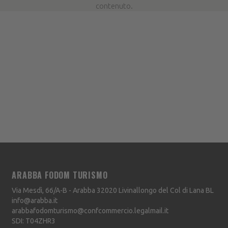
contenuto.
ARABBA FODOM TURISMO
Via Mesdì, 66/A-B - Arabba
32020
Livinallongo del Col di Lana
BL
info@arabba.it
arabbafodomturismo@confcommercio.legalmail.it
SDI: T04ZHR3