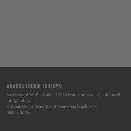
ARABBA FODOM TURISMO
Via Mesdì, 66/A-B - Arabba
32020
Livinallongo del Col di Lana
BL
info@arabba.it
arabbafodomturismo@confcommercio.legalmail.it
SDI: T04ZHR3