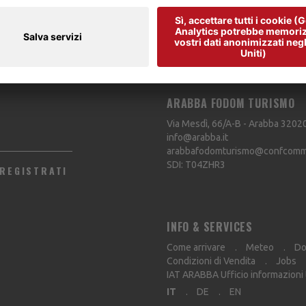
ARABBA FODOM TURISMO
Via Mesdì, 66/A-B - Arabba
3202
info@arabba.it
arabbafodomturismo@confcommer
SDI: T04ZHR3
REGISTRATI
INFO & SERVICES
Come arrivare
Meteo
Do
Condizioni di Vendita
Jobs
IAT ARABBA Ufficio informazioni
IT
DE
EN