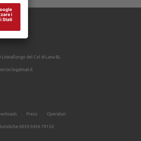
0
Livinallongo del Col di Lana
BL
cio.legalmail.it
wnloads
Press
Operatori
 turistiche 0039 0436 79130