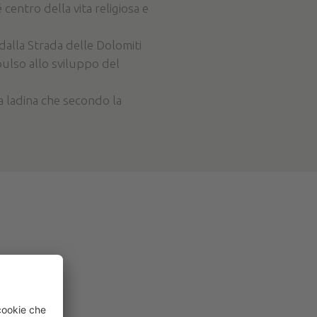
centro della vita religiosa e
dalla Strada delle Dolomiti
pulso allo sviluppo del
na ladina che secondo la