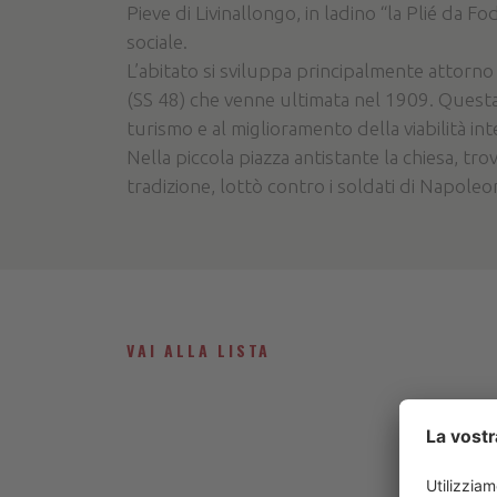
Pieve di Livinallongo, in ladino “la Plié da 
sociale.
L’abitato si sviluppa principalmente attorno
(SS 48) che venne ultimata nel 1909. Questa
turismo e al miglioramento della viabilità inte
Nella piccola piazza antistante la chiesa, t
tradizione, lottò contro i soldati di Napole
VAI ALLA LISTA