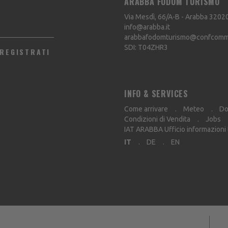
ARABBA FODOM TURISMO
Via Mesdì, 66/A-B - Arabba
3202
info@arabba.it
arabbafodomturismo@confcommer
SDI: T04ZHR3
REGISTRATI
INFO & SERVICES
Come arrivare
Meteo
Do
Condizioni di Vendita
Jobs
IAT ARABBA Ufficio informazioni
IT
DE
EN