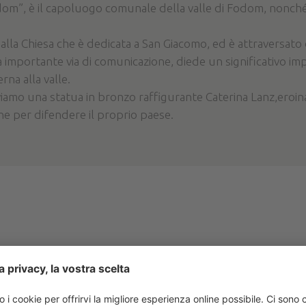
Fodom”, è il capoluogo comunale della valle di Fodom, nonché 
 alla Chiesa che è dedicata a San Giacomo, ed è attraversato 
 importante via di comunicazione, diede un significativo im
rna alla valle.
roviamo una statua in bronzo raffigurante Caterina Lanz,eroi
one per difendere il proprio paese.