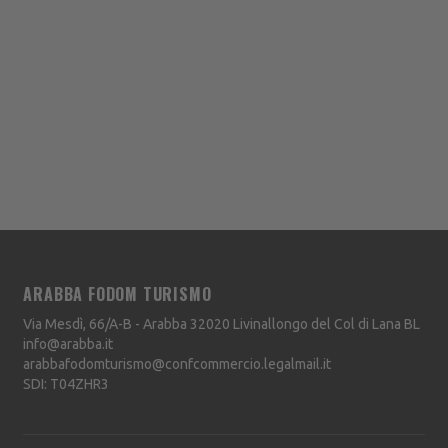
ARABBA FODOM TURISMO
Via Mesdì, 66/A-B - Arabba
32020
Livinallongo del Col di Lana
BL
info@arabba.it
arabbafodomturismo@confcommercio.legalmail.it
SDI: T04ZHR3