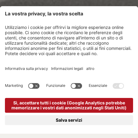
BICI DA CORSA
Pedalare ad Arabba: Passi Dolomitici e
Tour in Alta Montagna