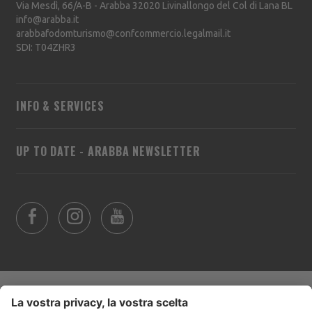
Via Mesdì, 66/A-B - Arabba
32020
Livinallongo del Col di Lana
BL
info@arabba.it
arabbafodomturismo@confcommercio.legalmail.it
SDI: T04ZHR3
INFO & SERVICES
UP TO DATE - ARABBA NEWSLETTER