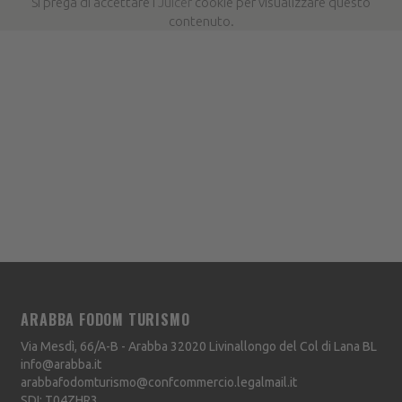
Si prega di accettare i
Juicer
cookie per visualizzare questo
contenuto.
ARABBA FODOM TURISMO
Via Mesdì, 66/A-B - Arabba
32020
Livinallongo del Col di Lana
BL
info@arabba.it
arabbafodomturismo@confcommercio.legalmail.it
SDI: T04ZHR3