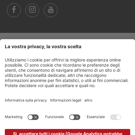
Trasparenza
©
2026
Arabba Fodom Turismo
Part. IVA 00685910259
Informativa privacy
Dichiarazione di accessibilità
Impostazione cookie
Sitemap
Credits