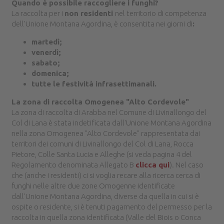
Quando è possibile raccogliere i funghi?
La raccolta per i
non residenti
nel territorio di competenza
dell'Unione Montana Agordina, è consentita nei giorni di
:
martedì;
venerdì;
sabato;
domenica;
tutte le festività infrasettimanali.
La zona di raccolta Omogenea "Alto Cordevole"
La zona di raccolta di Arabba nel Comune di Livinallongo del
Col di Lana è stata indetificata dall'Unione Montana Agordina
nella zona Omogenea "Alto Cordevole" rappresentata dai
territori dei comuni di Livinallongo del Col di Lana, Rocca
Pietore, Colle Santa Lucia e Alleghe (si veda pagina 4 del
Regolamento denominata Allegato B
clicca qui
). Nel caso
che (anche i residenti) ci si voglia recare alla ricerca cerca di
funghi nelle altre due zone Omogenne identificate
dall'Unione Montana Agordina, diverse da quella in cui si è
ospite o residente, si è tenuti pagamento del permesso per la
raccolta in quella zona identificata (Valle del Biois o Conca