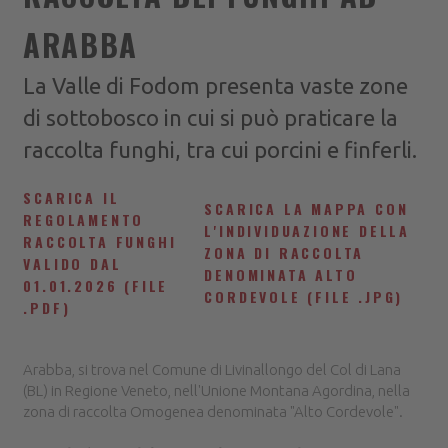
ARABBA
La Valle di Fodom presenta vaste zone
di sottobosco in cui si può praticare la
raccolta funghi, tra cui porcini e finferli.
SCARICA IL
SCARICA LA MAPPA CON
REGOLAMENTO
L'INDIVIDUAZIONE DELLA
RACCOLTA FUNGHI
ZONA DI RACCOLTA
VALIDO DAL
DENOMINATA ALTO
01.01.2026 (FILE
CORDEVOLE (FILE .JPG)
.PDF)
Arabba, si trova nel Comune di Livinallongo del Col di Lana
(BL) in Regione Veneto, nell'Unione Montana Agordina, nella
zona di raccolta Omogenea denominata "Alto Cordevole".