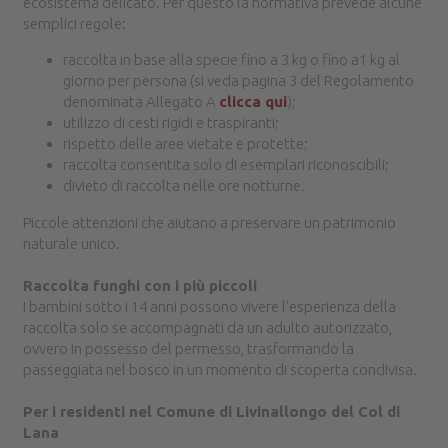
ecosistema delicato. Per questo la normativa prevede alcune
semplici regole:
raccolta in base alla specie fino a 3 kg o fino a1 kg al
giorno per persona (si veda pagina 3 del Regolamento
denominata Allegato A
clicca qui
);
utilizzo di cesti rigidi e traspiranti;
rispetto delle aree vietate e protette;
raccolta consentita solo di esemplari riconoscibili;
divieto di raccolta nelle ore notturne.
Piccole attenzioni che aiutano a preservare un patrimonio
naturale unico.
Raccolta funghi con i più piccoli
I bambini sotto i 14 anni possono vivere l’esperienza della
raccolta solo se accompagnati da un adulto autorizzato,
ovvero in possesso del permesso, trasformando la
passeggiata nel bosco in un momento di scoperta condivisa.
Per i residenti nel Comune di Livinallongo del Col di
Lana