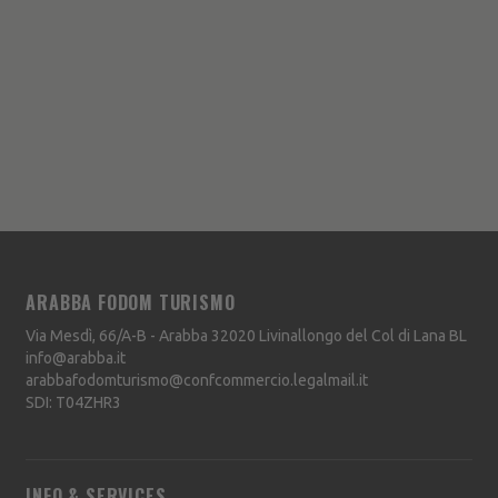
ARABBA FODOM TURISMO
Via Mesdì, 66/A-B - Arabba
32020
Livinallongo del Col di Lana
BL
info@arabba.it
arabbafodomturismo@confcommercio.legalmail.it
SDI: T04ZHR3
INFO & SERVICES