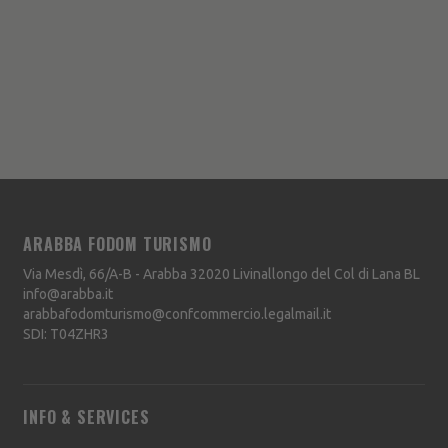
ARABBA FODOM TURISMO
Via Mesdì, 66/A-B - Arabba
32020
Livinallongo del Col di Lana
BL
info@arabba.it
arabbafodomturismo@confcommercio.legalmail.it
SDI: T04ZHR3
INFO & SERVICES