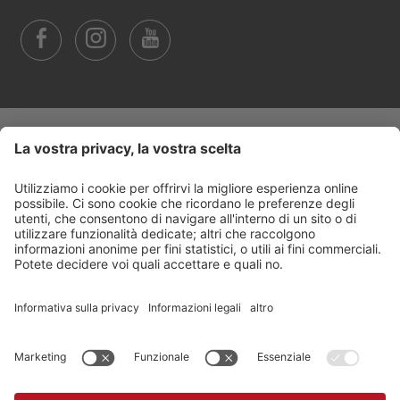
Trasparenza
©
2026
Arabba Fodom Turismo
Part. IVA 00685910259
Informativa privacy
Dichiarazione di accessibilità
Impostazione cookie
Sitemap
Credits