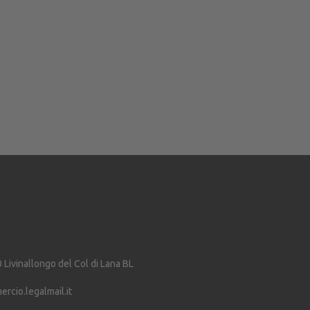
0
Livinallongo del Col di Lana
BL
cio.legalmail.it