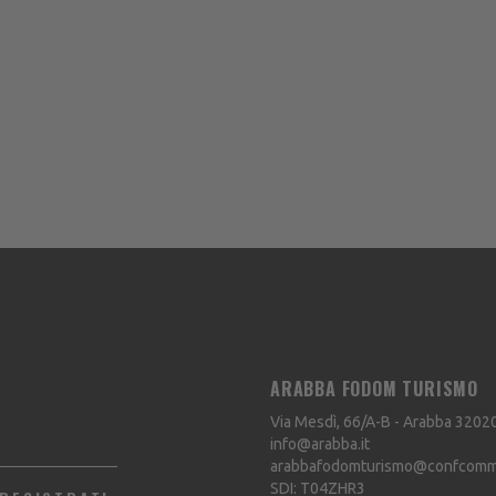
ARABBA FODOM TURISMO
Via Mesdì, 66/A-B - Arabba
3202
info@arabba.it
arabbafodomturismo@confcommer
SDI: T04ZHR3