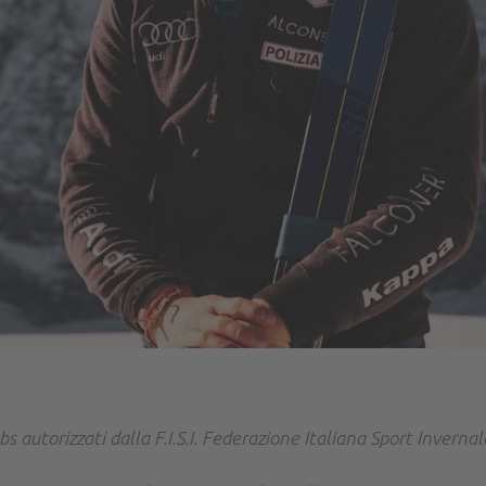
lubs autorizzati dalla F.I.S.I. Federazione Italiana Sport Inverna