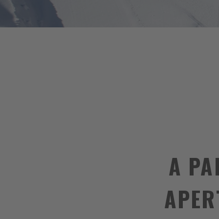
A PA
APER