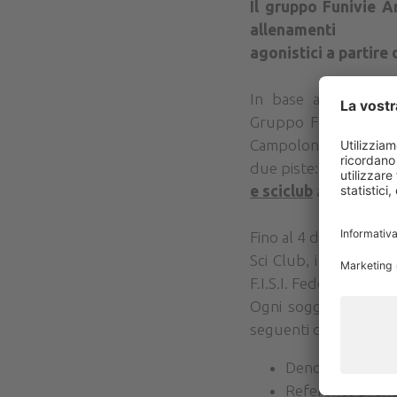
Il gruppo Funivie Ar
allenamenti
agonistici a partire
In base alle attuali
Gruppo Funivie Arabb
Campolongo di Arabba 
due piste: Campolon
e sciclub
a partire da
Fino al 4 dicembre 202
Sci Club, i quali hann
F.I.S.I. Federazione It
Ogni soggetto richied
seguenti dati obbligat
Denominazione 
Referente prenot