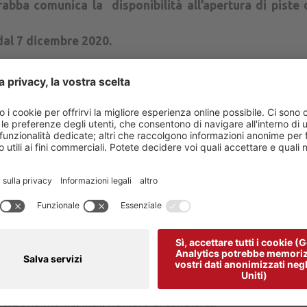
abba comunica la disponibilità all’apertura di piste 
 dal 7 dicembre 2020.
 disposizioni del Govenero ed all’evolversi della situazi
a ha ipotizzato l’apertura della seggiovia Campolongo
e delle rispettive
go e Rutort;
ad esclusivo scopo di permettere gli allen
lla data di
lunedì 7 dicembre
2020
, previa prenotazione.
0. verranno raccolte le manifestazioni di interesse da part
o la possibilità di praticare l’attività agonistica secondo le 
aliana Sport Invernali.
ente deve infatti inviare una e-mail all’indirizzo:
info@fu
ori:
squadra:
azione (nome, mail, numero di cellulare):