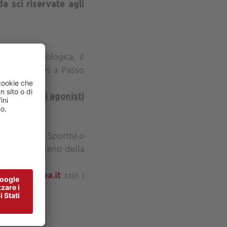
da sci riservate agli
one meteorologica, il
-Bec De Roces a Passo
amenti degli agonis
ti
e dei Gruppi Sportivi o
direttive vigenti della
niviearabba.it
con i