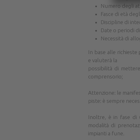
Numero degli atle
Fasce di età degli
Discipline di inte
Date o periodi di
Necessità di allo
In base alle richiest
e valuterà la
possibilità di metter
comprensorio;
Attenzione: le manife
piste: è sempre necess
Inoltre, è in fase d
modalità di prenotaz
impianti a fune.