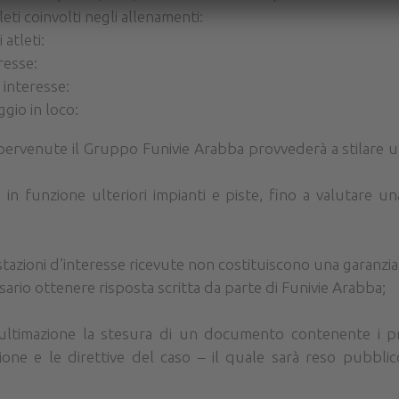
ti coinvolti negli allenamenti:
 atleti:
resse:
 interesse:
ggio in loco:
e pervenute il Gruppo Funivie Arabba provvederà a stilare u
e in funzione ulteriori impianti e piste, fino a valutare u
stazioni d’interesse ricevute non costituiscono una garanzia
ario ottenere risposta scritta da parte di Funivie Arabba;
i ultimazione la stesura di un documento contenente i pre
ione e le direttive del caso – il quale sarà reso pubbli