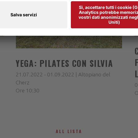
YEGA: PILATES CON SILVIA
21.07.2022 - 01.09.2022 | Altopiano del
Cherz
0
Ore 10:30
O
ALL LISTA