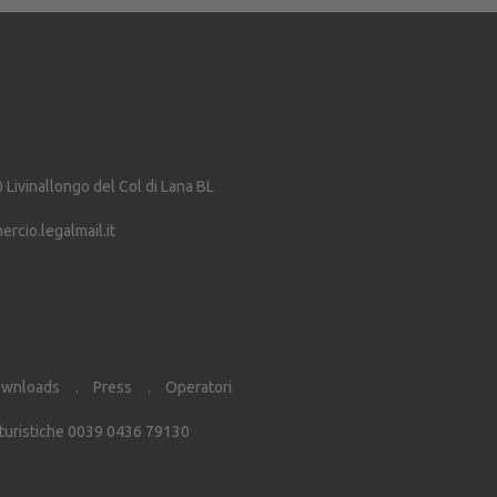
0
Livinallongo del Col di Lana
BL
cio.legalmail.it
wnloads
Press
Operatori
 turistiche 0039 0436 79130