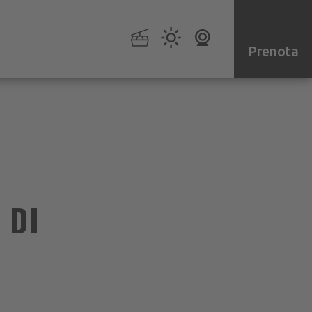
Prenota
 DI