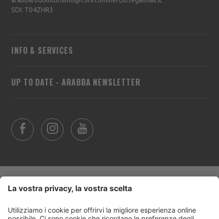
SDI: T04ZHR3
INFO & SERVICES
UP TO DATE - ARABBA NEWSLETTER