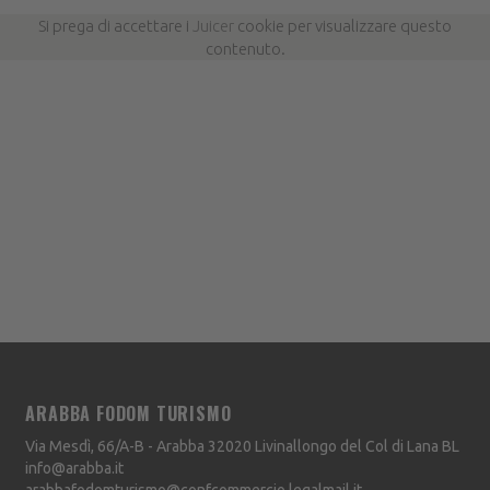
Si prega di accettare i
Juicer
cookie per visualizzare questo
contenuto.
ARABBA FODOM TURISMO
Via Mesdì, 66/A-B - Arabba
32020
Livinallongo del Col di Lana
BL
info@arabba.it
arabbafodomturismo@confcommercio.legalmail.it