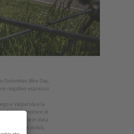
so Dolomites Bike Day,
ere negativo espresso
ego e Valparola e la
 comitato promotore di
 Canazei, che in data
ssaggio dei ciclisti,