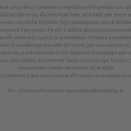
sce senza alcun carattere competitivo ed è pensato per gli a
alla bici da corsa, alla mountain bike, all’e-bike, per vivere
scenari unici delle Dolomiti. Ogni partecipante potrà decider
mporre il percorso che più si addice alla propria preparazi
quello antiorario, quindi se si decidesse di iniziare a pedalar
ve di Livinallongo e la valle di Fodom, per poi salire verso 
lparola, si scenderebbe in Val Badia con il passaggio per i c
e una volta risalito dolcemente Passo Campolongo, lasciato c
chiuderebbe l’anello rientrando ad Arabba.
turalmente il giro potrà essere affrontato da qualsiasi pun
Per ulteriori informazioni: www.dolomitesbikeday.it