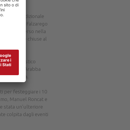
rere il tradizionale
i Campolongo, Falzarego
 metri, immerso nella
 l’occasione chiuse al
sorzio Turistico
Alta Badia e Arabba
e Alta Badia.
i per festeggiare i 10
smo, Manuel Roncat e
be stata un’ulteriore
te colpita dagli eventi