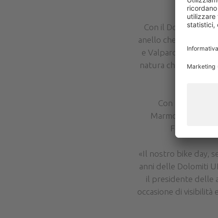
Con il Dolomites Bi
anello che unisce tre 
e Valparola. Un perc
natura che si snoda p
Con la decision
Marmolada Rocca Pi
Fodom Turism
«Il nostro bike day, 
anni delle Dolomiti
il presidente delle 
occasione di visibilit