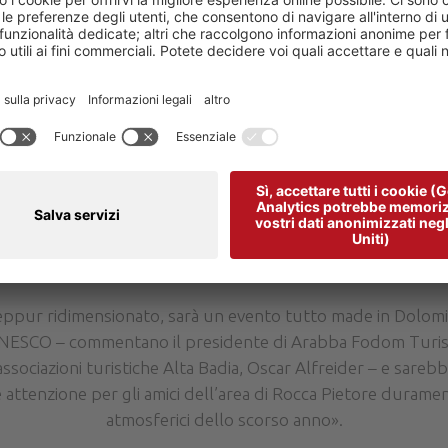
bloccando così l’iniziativa sul territorio trentino.
ke Day si tornerà dunque, domenica 16 giugno 2019, a percor
passi, due province e tre valli ladine, attraverso i valichi d
orso di 51 chilometri con un dislivello complessivo di 1.290
er le strade più panoramiche e rinomate delle Dolomiti, per
traffico dalle ore 09:00 alle 15:00.
e del comune di Canazei il comitato che era composto da Con
etore Dolomiti, APT Val di Fassa, Associazioni Turistiche 
o ritorna ad avere solo due voci, quelle di Arabba-Fodom 
seppur ridimensionato, sarà un evento tutto made in Dolomit
 UNESCO – commentano il presidente di Arabba Fodom Turi
associazioni turistiche Alta Badia, Oscar Alfreider – e sareb
à e attenzione per gli amici dell’area di Rocca Pietore duramen
atmosferici dello scorso anno».