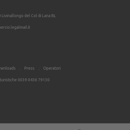
0
Livinallongo del Col di Lana
BL
cio.legalmail.it
wnloads
Press
Operatori
 turistiche 0039 0436 79130