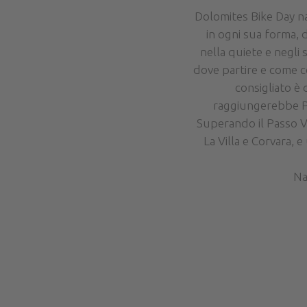
Dolomites Bike Day na
in ogni sua forma, d
nella quiete e negli 
dove partire e come co
consigliato è 
raggiungerebbe Pie
Superando il Passo Va
La Villa e Corvara, 
Na