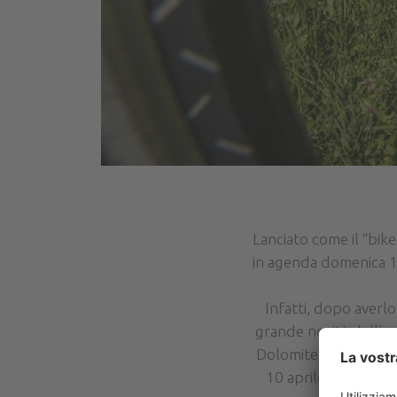
Lanciato come il “bik
in agenda domenica 1
Infatti, dopo averl
grande novità dell’es
Dolomites Bike Day p
10 aprile comunica d