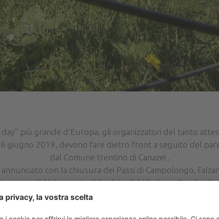
e day” più grande d’Europa, gli organizzatori del tanto atte
6 giugno 2019, devono fare dietro front a seguito del par
dal Comune trentino di Canazei .
o annunciato con la chiusura dei Passi di Campolongo, Falzar
tensione del blocco stradale dei valichi Fedaia e Pordoi, il
rende atto della decisione dell’amministrazione comunale di
i non autorizzare la chiusura dalle strade interessate dal pa