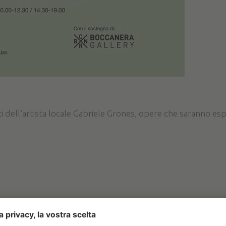
ell'artista locale Gabriele Grones, opere che saranno espo