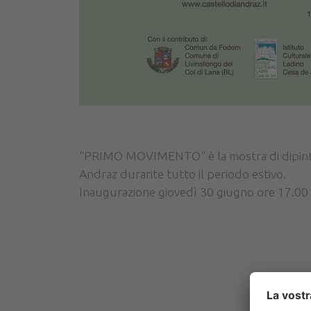
"PRIMO MOVIMENTO" è la mostra di dipinti d
Andraz durante tutto il periodo estivo.
Inaugurazione giovedì 30 giugno ore 17.00