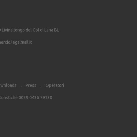
0
Livinallongo del Col di Lana
BL
cio.legalmail.it
wnloads
Press
Operatori
 turistiche 0039 0436 79130