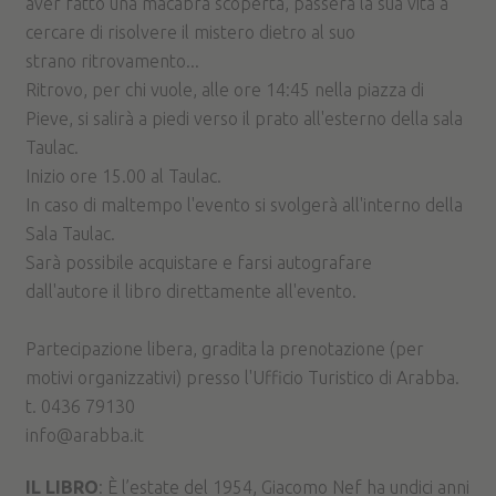
aver fatto una macabra scoperta, passerà la sua vita a
cercare di risolvere il mistero dietro al suo
strano ritrovamento...
Ritrovo, per chi vuole, alle ore 14:45 nella piazza di
Pieve, si salirà a piedi verso il prato all'esterno della sala
Taulac.
Inizio ore 15.00 al Taulac.
In caso di maltempo l'evento si svolgerà all'interno della
Sala Taulac.
Sarà possibile acquistare e farsi autografare
dall'autore il libro direttamente all'evento.
Partecipazione libera, gradita la prenotazione (per
motivi organizzativi) presso l'Ufficio Turistico di Arabba.
t. 0436 79130
info@arabba.it
IL LIBRO
: È l’estate del 1954, Giacomo Nef ha undici anni