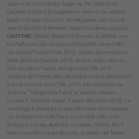
spalle e lui, terrorizzato, fugge via. Per tutta la vita
Giacomo cercherà di sciogliere un mistero che sembra
legato a doppio filo con la vita del paese, con i suoi riti
ancestrali intrisi di elementi magici e credenze popolari.
L'AUTORE:
Matteo Righetto è docente di Lettere, vive
tra Padova e Colle Santa Lucia (Dolomiti). Ha esordito
con Savana Padana (TEA, 2012), seguito dai romanzi La
pelle dell’orso (Guanda, 2013), da cui è stato tratto un
film con Marco Paolini, Apri gli occhi (TEA, 2016,
vincitore del Premio della Montagna Cortina d’Ampezzo)
e Dove porta la neve (TEA, 2017). Per Mondadori ha
scritto la “Trilogia della Patria” e, insieme a Mauro
Corona, il “sillabario alpino” Il passo del vento (2019). La
sua trilogia è diventata un caso letterario internazionale
con traduzioni in molti Paesi, tra cui Stati Uniti, Gran
Bretagna, Canada, Australia, Germania, Olanda. Per il
teatro ha scritto Da qui alla Luna, prodotto dal Teatro