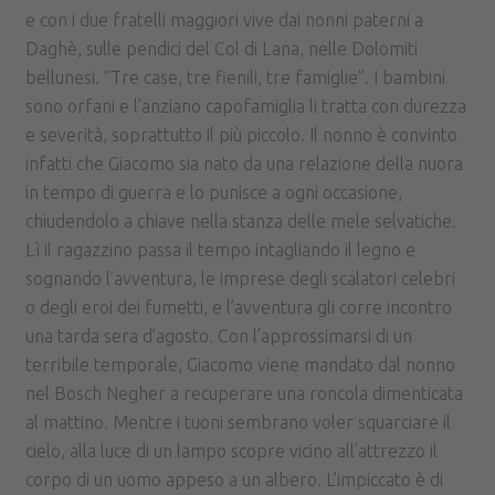
e con i due fratelli maggiori vive dai nonni paterni a
Daghè, sulle pendici del Col di Lana, nelle Dolomiti
bellunesi. “Tre case, tre fienili, tre famiglie”. I bambini
sono orfani e l’anziano capofamiglia li tratta con durezza
e severità, soprattutto il più piccolo. Il nonno è convinto
infatti che Giacomo sia nato da una relazione della nuora
in tempo di guerra e lo punisce a ogni occasione,
chiudendolo a chiave nella stanza delle mele selvatiche.
Lì il ragazzino passa il tempo intagliando il legno e
sognando l’avventura, le imprese degli scalatori celebri
o degli eroi dei fumetti, e l’avventura gli corre incontro
una tarda sera d’agosto. Con l’approssimarsi di un
terribile temporale, Giacomo viene mandato dal nonno
nel Bosch Negher a recuperare una roncola dimenticata
al mattino. Mentre i tuoni sembrano voler squarciare il
cielo, alla luce di un lampo scopre vicino all’attrezzo il
corpo di un uomo appeso a un albero. L’impiccato è di