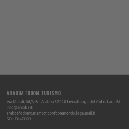
ARABBA FODOM TURISMO
Via Mesdì, 66/A-B - Arabba
32020
Livinallongo del Col di Lana
BL
info@arabba.it
arabbafodomturismo@confcommercio.legalmail.it
SDI: T04ZHR3