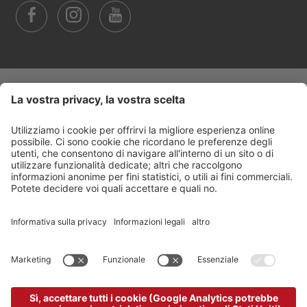
Trasparenza
©
2026
Arabba Fodom Turismo
Part. IVA 00685910259
Informativa privacy
Dichiarazione di accessibilità
Impostazione cookie
Sitemap
Credits
produced by
powered by