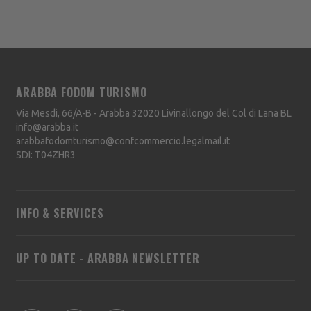
ARABBA FODOM TURISMO
Via Mesdì, 66/A-B - Arabba
32020
Livinallongo del Col di Lana
BL
info@arabba.it
arabbafodomturismo@confcommercio.legalmail.it
SDI: T04ZHR3
INFO & SERVICES
UP TO DATE - ARABBA NEWSLETTER