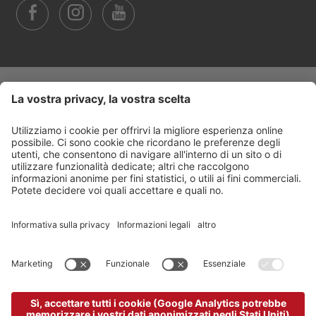
Trasparenza
©
2026
Arabba Fodom Turismo
Part. IVA 00685910259
Informativa privacy
Dichiarazione di accessibilità
Impostazione cookie
Sitemap
Credits
produced by
powered by