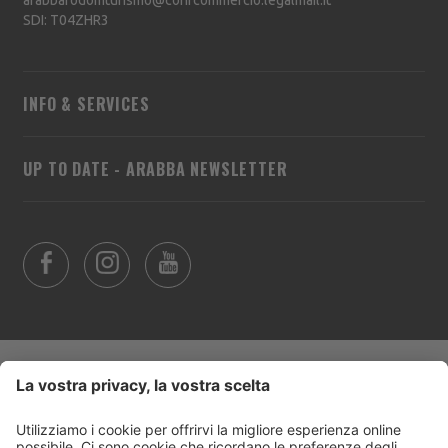
arabbafodomturismo@confcommercio.legalmail.it
SDI: T04ZHR3
INFO & SERVICES
UP TO DATE - ARABBA NEWSLETTER