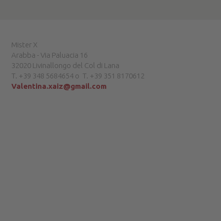
Mister X
Arabba - Via Paluacia 16
32020 Livinallongo del Col di Lana
T. +39 348 5684654 o T. +39 351 8170612
Valentina.xaiz@gmail.com