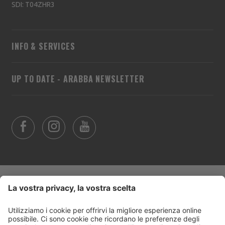
SDI: T04ZHR3
INFO & SERVICES
UP TO DATE - ARABBA NEWSLETTER