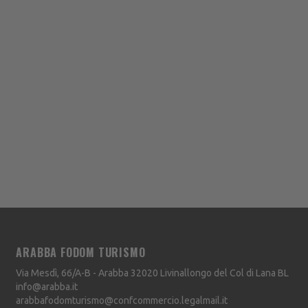
ARABBA FODOM TURISMO
Via Mesdì, 66/A-B - Arabba
32020
Livinallongo del Col di Lana
BL
info@arabba.it
arabbafodomturismo@confcommercio.legalmail.it