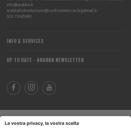
info@arabba.it
arabbafodomturismo@confcommercio.legalmail.it
SDI: T04ZHR3
INFO & SERVICES
UP TO DATE - ARABBA NEWSLETTER