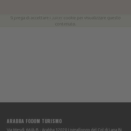
Si prega di accettare i
Juicer
cookie per visualizzare questo
contenuto.
ARABBA FODOM TURISMO
Via Mesdì, 66/A-B - Arabba
32020
Livinallongo del Col di Lana
BL