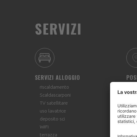
SERVIZI
SERVIZI ALLOGGIO
POS
riscaldamento
alt
Scaldascarponi
di
TV satellitare
vi
uso lavatrice
vi
deposito sci
vic
WiFi
di
terrazza
dis