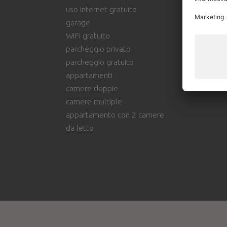
uso internet gratuito
(m
garage
vic
WiFi gratuito
ra
parcheggio privato
vi
parcheggio gratuito
di
appartamenti
rag
camere doppie
camere multiple
appartamento con 2 camere
da letto