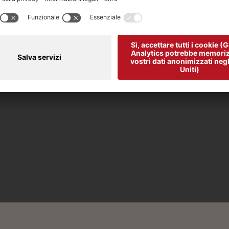
)
ino agli impianti di risalita
ggiungibile in auto
cino ad un bancomat
stanza fiume (in m)
giungibile in bici