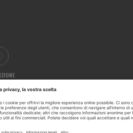
IZIONE
itudine (m. slm.)
stanza - Bancomat (m)
cino al bosco
cino al supermercato
ino piste da sci
stanza - supermercato (m)
tanza - impianti di risalita