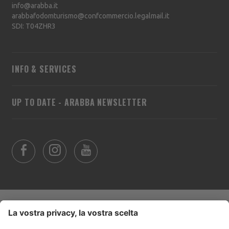
info@arabba.it
arabbafodomturismo@confcommercio.legalmail.it
SDI: T04ZHR3
INFO & SERVICES
UP TO DATE - ARABBA NEWSLETTER