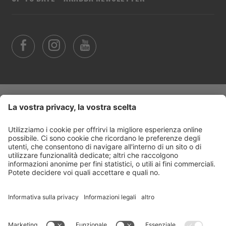
Trasparenza
©
2026
Arabba Fodom Turismo
Part. IVA 00685910259