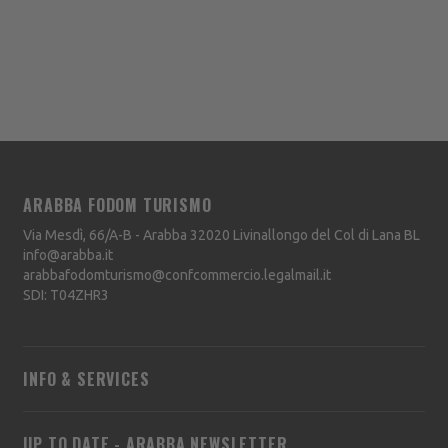
ARABBA FODOM TURISMO
Via Mesdì, 66/A-B - Arabba
32020
Livinallongo del Col di Lana
BL
info@arabba.it
arabbafodomturismo@confcommercio.legalmail.it
SDI: T04ZHR3
INFO & SERVICES
UP TO DATE - ARABBA NEWSLETTER