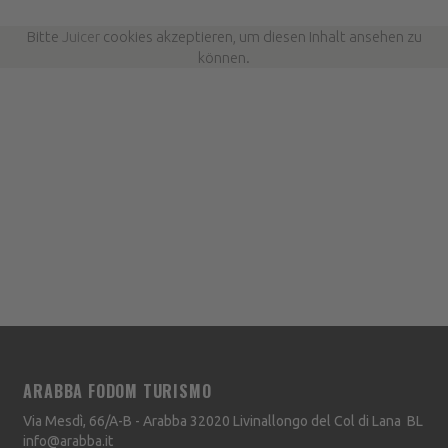
Bitte
Juicer
cookies akzeptieren, um diesen Inhalt ansehen zu
können.
ARABBA FODOM TURISMO
Via Mesdì, 66/A-B - Arabba
32020
Livinallongo del Col di Lana
BL
info@arabba.it