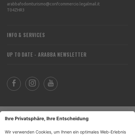
arabbafodomturismo@confcommercio.legalmail.it
T04ZHR3
INFO & SERVICES
UP TO DATE - ARABBA NEWSLETTER