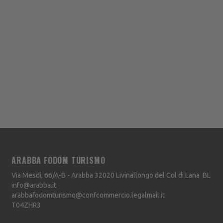
ARABBA FODOM TURISMO
Via Mesdì, 66/A-B - Arabba
32020
Livinallongo del Col di Lana
BL
info@arabba.it
arabbafodomturismo@confcommercio.legalmail.it
T04ZHR3