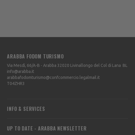
ARABBA FODOM TURISMO
Via Mesdì, 66/A-B - Arabba
32020
Livinallongo del Col di Lana
BL
info@arabba.it
arabbafodomturismo@confcommercio.legalmail.it
T04ZHR3
INFO & SERVICES
UP TO DATE - ARABBA NEWSLETTER