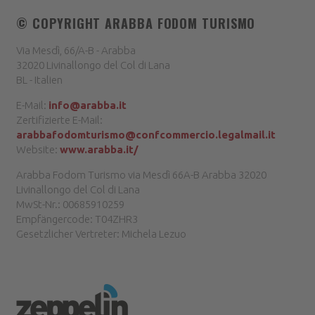
© COPYRIGHT
ARABBA FODOM TURISMO
Via Mesdì, 66/A-B - Arabba
32020 Livinallongo del Col di Lana
BL - Italien
E-Mail:
info@arabba.it
Zertifizierte E-Mail:
arabbafodomturismo@confcommercio.legalmail.it
Website:
www.arabba.it/
Arabba Fodom Turismo via Mesdì 66A-B Arabba 32020
Livinallongo del Col di Lana
MwSt-Nr.: 00685910259
Empfängercode: T04ZHR3
Gesetzlicher Vertreter: Michela Lezuo