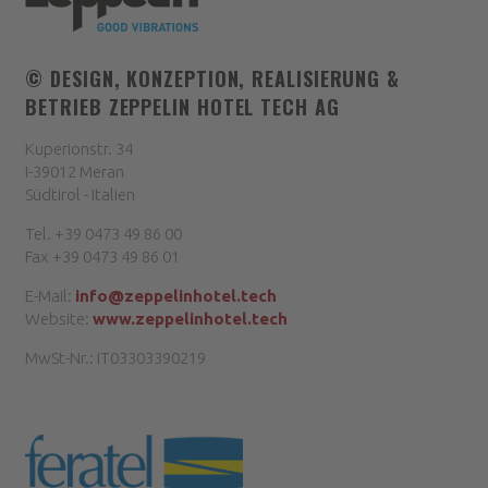
© DESIGN, KONZEPTION, REALISIERUNG &
BETRIEB
ZEPPELIN HOTEL TECH AG
Kuperionstr. 34
I-39012 Meran
Südtirol - Italien
Tel. +39 0473 49 86 00
Fax +39 0473 49 86 01
E-Mail:
info@zeppelinhotel.tech
Website:
www.zeppelinhotel.tech
MwSt-Nr.: IT03303390219