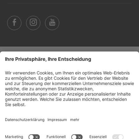
©
2026
Arabba Fodom Turismo
MwSt.-Nummer 00685910259