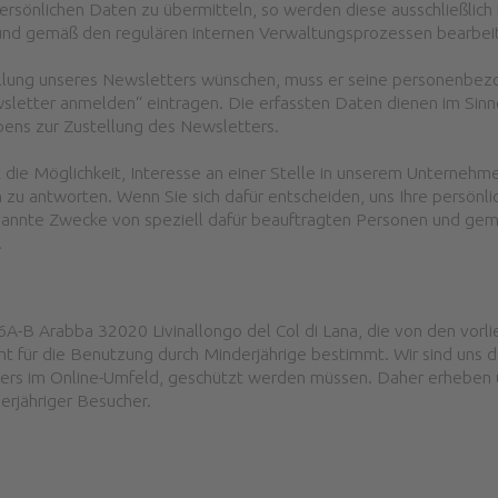
 persönlichen Daten zu übermitteln, so werden diese ausschließli
 und gemäß den regulären internen Verwaltungsprozessen bearbei
ellung unseres Newsletters wünschen, muss er seine personenbez
letter anmelden“ eintragen. Die erfassten Daten dienen im Sinn
ens zur Zustellung des Newsletters.
t die Möglichkeit, Interesse an einer Stelle in unserem Unterneh
n zu antworten. Wenn Sie sich dafür entscheiden, uns Ihre persönl
enannte Zwecke von speziell dafür beauftragten Personen und gem
.
-B Arabba 32020 Livinallongo del Col di Lana, die von den vorl
t für die Benutzung durch Minderjährige bestimmt. Wir sind uns 
ders im Online-Umfeld, geschützt werden müssen. Daher erheben u
erjähriger Besucher.