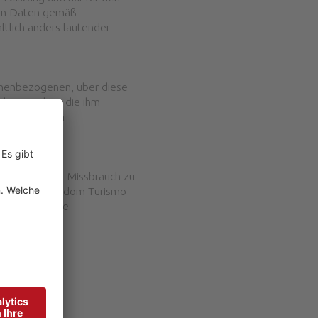
nen Daten gemäß
tlich anders lautender
sonenbezogenen, über diese
ndere Rechte, die ihm
tung oder den
r Verlust und Missbrauch zu
fen. Arabba Fodom Turismo
nal anerkannte