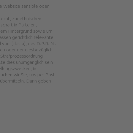
e Website sensible oder
echt, zur ethnischen
schaft in Parteien,
chem Hintergrund sowie um
sen gerichtlich relevante
on r) bis u), des D.P.R. Nr.
en oder der diesbezüglich
r Strafprozessordnung
lte dies unumgänglich sein
ellungszwecken, in
uchen wir Sie, uns per Post
 übermitteln. Darin geben