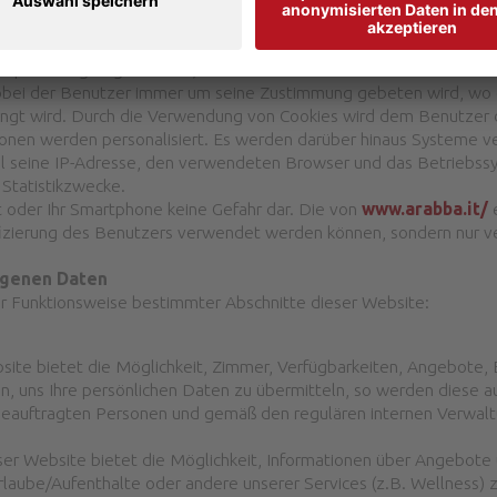
 Computer abgelegt werden, wenn ein Benutzer bestimmte Websit
obei der Benutzer immer um seine Zustimmung gebeten wird, wo d
gt wird. Durch die Verwendung von Cookies wird dem Benutzer da
ionen werden personalisiert. Es werden darüber hinaus Systeme 
l seine IP-Adresse, den verwendeten Browser und das Betriebs
 Statistikzwecke.
et oder Ihr Smartphone keine Gefahr dar. Die von
www.arabba.it/
e
izierung des Benutzers verwendet werden können, sondern nur ve
ogenen Daten
ur Funktionsweise bestimmter Abschnitte dieser Website:
site bietet die Möglichkeit, Zimmer, Verfügbarkeiten, Angebote,
n, uns Ihre persönlichen Daten zu übermitteln, so werden diese aus
eauftragten Personen und gemäß den regulären internen Verwalt
er Website bietet die Möglichkeit, Informationen über Angebote
laube/Aufenthalte oder andere unserer Services (z.B. Wellness) 