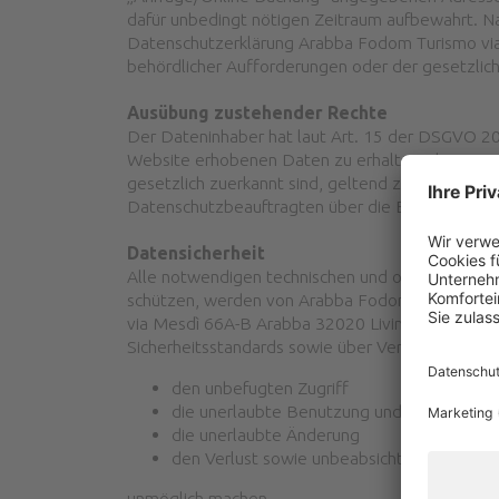
dafür unbedingt nötigen Zeitraum aufbewahrt. 
Datenschutzerklärung Arabba Fodom Turismo via 
behördlicher Aufforderungen oder der gesetzlic
Ausübung zustehender Rechte
Der Dateninhaber hat laut Art. 15 der DSGVO 20
Website erhobenen Daten zu erhalten, diese event
gesetzlich zuerkannt sind, geltend zu machen. D
Datenschutzbeauftragten über die E-Mail
info@
Datensicherheit
Alle notwendigen technischen und organisatori
schützen, werden von Arabba Fodom Turismo via
via Mesdì 66A-B Arabba 32020 Livinallongo del 
Sicherheitsstandards sowie über Verfahren, die
den unbefugten Zugriff
die unerlaubte Benutzung und Verbreitung
die unerlaubte Änderung
den Verlust sowie unbeabsichtigtes oder r
unmöglich machen.