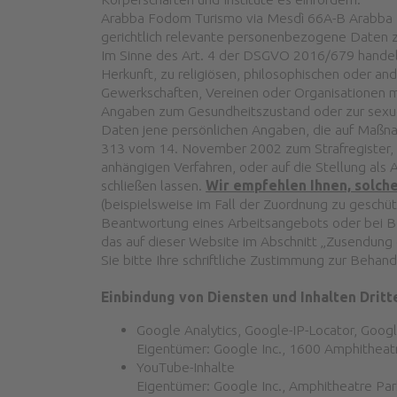
Arabba Fodom Turismo via Mesdì 66A-B Arabba 32
gerichtlich relevante personenbezogene Daten 
Im Sinne des Art. 4 der DSGVO 2016/679 handelt
Herkunft, zu religiösen, philosophischen oder and
Gewerkschaften, Vereinen oder Organisationen m
Angaben zum Gesundheitszustand oder zur sexuel
Daten jene persönlichen Angaben, die auf Maßnahm
313 vom 14. November 2002 zum Strafregister, d
anhängigen Verfahren, oder auf die Stellung als
schließen lassen.
Wir empfehlen Ihnen, solch
(beispielsweise im Fall der Zuordnung zu gesch
Beantwortung eines Arbeitsangebots oder bei Bek
das auf dieser Website im Abschnitt „Zusendung 
Sie bitte Ihre schriftliche Zustimmung zur Behan
Einbindung von Diensten und Inhalten Drit
Google Analytics, Google-IP-Locator, Go
Eigentümer: Google Inc., 1600 Amphithea
YouTube-Inhalte
Eigentümer: Google Inc., Amphitheatre Pa