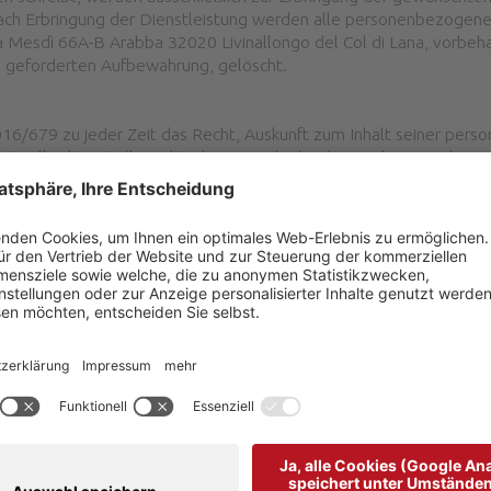
Nach Erbringung der Dienstleistung werden alle personenbezoge
Mesdì 66A-B Arabba 32020 Livinallongo del Col di Lana, vorbehal
h geforderten Aufbewahrung, gelöscht.
16/679 zu jeder Zeit das Recht, Auskunft zum Inhalt seiner per
uell richtig stellen, aktualisieren oder löschen zu lassen oder a
azu ist es notwendig, den Verantwortlichen für die Datenverarbei
arabba.it
zu kontaktieren.
schen Sicherheitsmaßnahmen, um die personenbezogenen Daten vo
 Mesdì 66A-B Arabba 32020 Livinallongo del Col di Lana getrof
Col di Lana schützt die personenbezogenen Daten über internatio
echtswidriges Zerstören