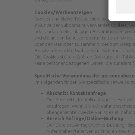
Cookies/Werbeanzeigen
Cookies sind kleine Textdateien, die auf Ihrem
inklusive der Subdomains verwendet Cookies, w
oder anderen einschlägigen Bestimmungen verlan
und die an den Benutzer übermittelten Informat
über den Benutzer zu sammeln, wie zum Beispie
Benutzer besuchte Websites für Sicherheits- und
Die Cookies stellen für Ihren Computer, Ihr Tabl
keine personenbezogenen Daten, die zur Identif
Spezifische Verwendung der personenbez
Im Folgenden finden Sie spezifische Hinweise z
Abschnitt Kontaktanfrage
Der Abschnitt „Kontaktanfrage“ dieser Web
anzufragen. Wenn Sie sich dafür entscheide
obengenannte Zwecke von speziell dafür b
Bereich Anfrage/Online-Buchung
Der Bereich „Anfrage/Online-Buchung“ dies
Aufenthalten/Urlauben einzuholen sowie Ur