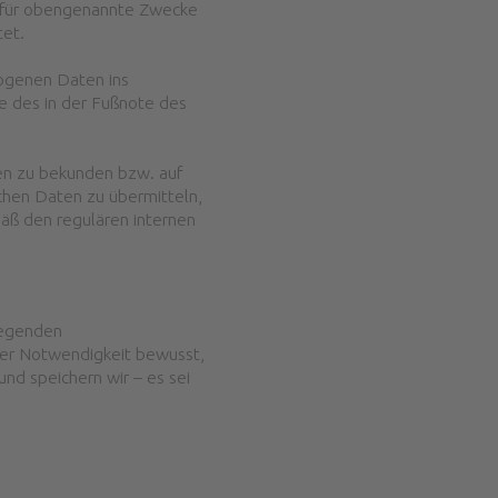
ch für obengenannte Zwecke
tet.
ogenen Daten ins
e des in der Fußnote des
men zu bekunden bzw. auf
ichen Daten zu übermitteln,
äß den regulären internen
iegenden
der Notwendigkeit bewusst,
nd speichern wir – es sei