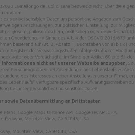
020 Livinallongo del Col di Lana bezweckt nicht, über die eigen
zu erheben.
 es sich bei sensiblen Daten um persönliche Angaben zum Geschl
erweitigen Anschauungen, zur politischen Einstellung, zur Mitglied
it religiösem, philosophischem, politischem oder gewerkschaftli
len Orientierung. Im Sinne des Art. 4 der DSGVO 2016/679 umfas
en basierend auf Art. 3, Absatz 1, Buchstaben von a) bis o) und v
em Register der Verwaltungsstrafen infolge strafbarer Handlung
 Angeklagter oder Verdächtigter im Sinne der Artikel 60 und 61 de
e Informationen nicht auf unserer Webseite anzugeben.
Sol
ützten Personengruppen bei Zusendung eines Lebenslaufs zu Anst
undung des Interesses an einer Anstellung in unserer Firma), ers
des Lebenslaufs“ verfügbare spezifische Aufklärungsschreiben zu
dlung besagter persönlicher und sensibler Daten.
ter sowie Datenübermittlung an Drittstaaten
ogle Maps, Google Maps Distance API, Google reCAPTCHA
tre Parkway, Mountain View, CA 94043, USA
rkway, Mountain View, CA 94043, USA