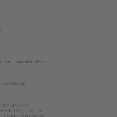
d
a
halten, muss eine E-Mail-
r vorliegenden
r zum Erhalt von
„Newsletter“, „Jobs“ und
Leistung und nur für den