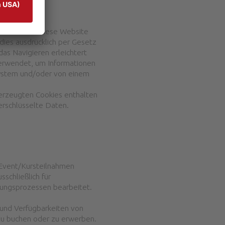
es besucht. Diese Website
ies ausdrücklich per Gesetz
s Navigieren erleichtert
verwendet, um Informationen
system und/oder von einem
rzeugten Cookies enthalten
rschlüsselte Daten.
 Event/Kursteilnahmen
schließlich für
ungsprozessen bearbeitet.
 und Verfügbarkeiten von
zu buchen oder zu erwerben.