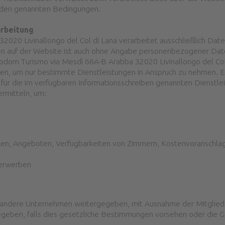
nden genannten Bedingungen.
arbeitung
20 Livinallongo del Col di Lana verarbeitet ausschließlich Date
ren auf der Website ist auch ohne Angabe personenbezogener Dat
Fodom Turismo via Mesdì 66A-B Arabba 32020 Livinallongo del Col
en, um nur bestimmte Dienstleistungen in Anspruch zu nehmen. 
ür die im verfügbaren Informationsschreiben genannten Dienstl
rmitteln, um:
ten, Angeboten, Verfügbarkeiten von Zimmern, Kostenvoranschlä
 erwerben
 andere Unternehmen weitergegeben, mit Ausnahme der Mitglie
ben, falls dies gesetzliche Bestimmungen vorsehen oder die G