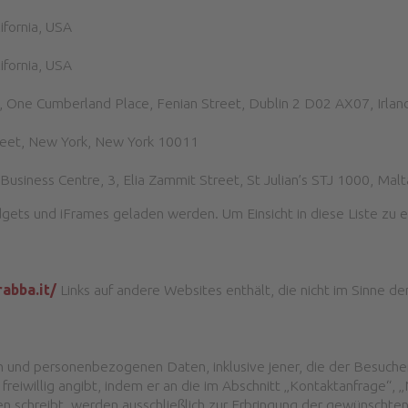
ifornia, USA
ifornia, USA
, One Cumberland Place, Fenian Street, Dublin 2 D02 AX07, Irlan
reet, New York, New York 10011
 Business Centre, 3, Elia Zammit Street, St Julian’s STJ 1000, Malt
gets und iFrames geladen werden. Um Einsicht in diese Liste zu er
abba.it/
Links auf andere Websites enthält, die nicht im Sinne de
 und personenbezogenen Daten, inklusive jener, die der Besuche
eiwillig angibt, indem er an die im Abschnitt „Kontaktanfrage“, 
schreibt, werden ausschließlich zur Erbringung der gewünschten 