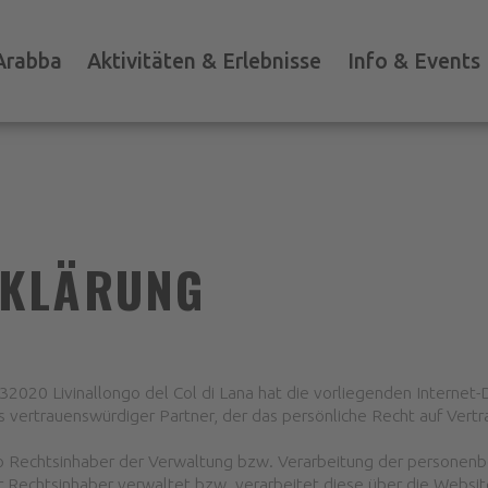
Arabba
Aktivitäten & Erlebnisse
Info & Events
RKLÄRUNG
20 Livinallongo del Col di Lana hat die vorliegenden Internet-D
vertrauenswürdiger Partner, der das persönliche Recht auf Vertrau
 Rechtsinhaber der Verwaltung bzw. Verarbeitung der personen
 Rechtsinhaber verwaltet bzw. verarbeitet diese über die Websit