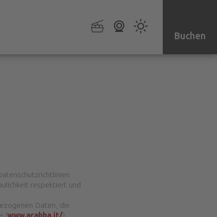
Buchen
atenschutzrichtlinien
lichkeit respektiert und
bezogenen Daten, die
e (
www.arabba.it/
)