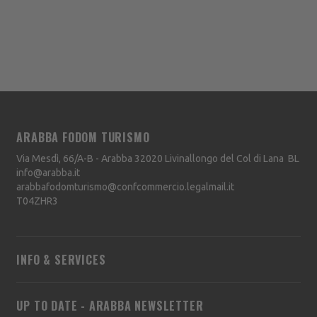
ARABBA FODOM TURISMO
Via Mesdì, 66/A-B - Arabba
32020
Livinallongo del Col di Lana
BL
info@arabba.it
arabbafodomturismo@confcommercio.legalmail.it
T04ZHR3
INFO & SERVICES
UP TO DATE - ARABBA NEWSLETTER