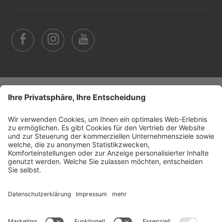
©
2026
Arabba Fodom Turismo
MwSt.-Nummer 00685910259