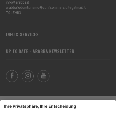
info@arabba.it
arabbafodomturismo@confcommercio.legalmail.it
T04ZHR3
INFO & SERVICES
UP TO DATE - ARABBA NEWSLETTER