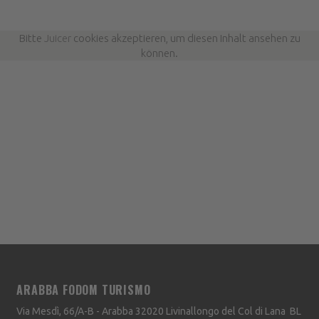
Bitte
Juicer
cookies akzeptieren, um diesen Inhalt ansehen zu
können.
ARABBA FODOM TURISMO
Via Mesdì, 66/A-B - Arabba
32020
Livinallongo del Col di Lana
BL