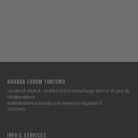
ARABBA FODOM TURISMO
Via Mesdì, 66/A-B - Arabba
32020
Livinallongo del Col di Lana
BL
info@arabba.it
arabbafodomturismo@confcommercio.legalmail.it
T04ZHR3
INFO & SERVICES