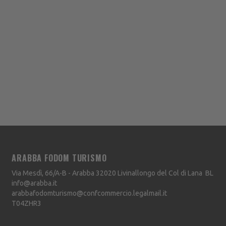
ARABBA FODOM TURISMO
Via Mesdì, 66/A-B - Arabba
32020
Livinallongo del Col di Lana
BL
info@arabba.it
arabbafodomturismo@confcommercio.legalmail.it
T04ZHR3