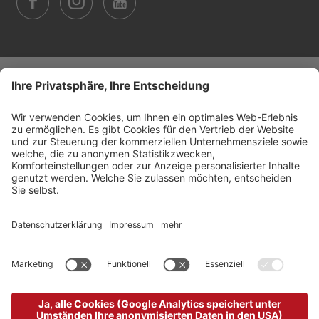
©
2026
Arabba Fodom Turismo
MwSt.-Nummer 00685910259
Datenschutzerklärung
Barrierefreiheitserklärung
Cookie-Einstellungen
Sitemap
Impressum
produced by
powered by