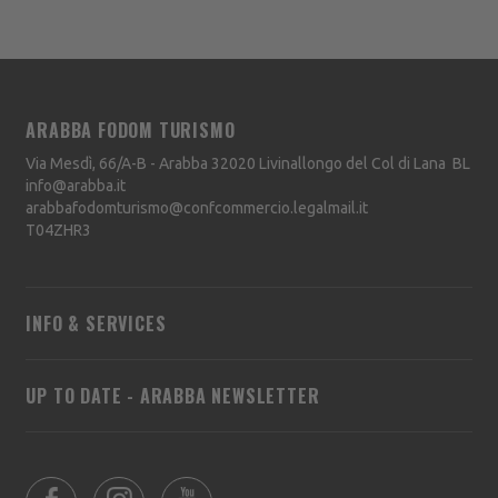
ARABBA FODOM TURISMO
Via Mesdì, 66/A-B - Arabba
32020
Livinallongo del Col di Lana
BL
info@arabba.it
arabbafodomturismo@confcommercio.legalmail.it
T04ZHR3
INFO & SERVICES
UP TO DATE - ARABBA NEWSLETTER