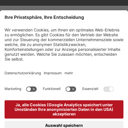
©
2026
Arabba Fodom Turismo
MwSt.-Nummer 00685910259
Datenschutzerklärung
Barrierefreiheitserklärung
Cookie-Einstellungen
Sitemap
Impressum
produced by
powered by