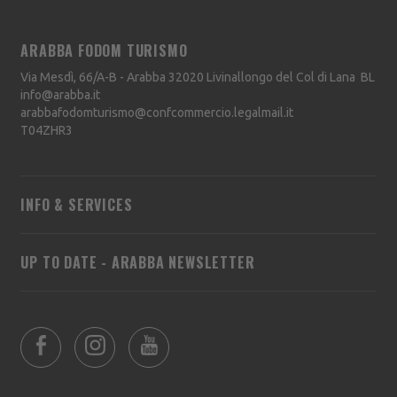
ARABBA FODOM TURISMO
Via Mesdì, 66/A-B - Arabba
32020
Livinallongo del Col di Lana
BL
info@arabba.it
arabbafodomturismo@confcommercio.legalmail.it
T04ZHR3
INFO & SERVICES
UP TO DATE - ARABBA NEWSLETTER