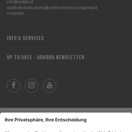
info@arabba.it
arabbafodomturismo@confcommercio.legalmail.it
T04ZHR3
INFO & SERVICES
UP TO DATE - ARABBA NEWSLETTER