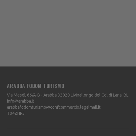
ARABBA FODOM TURISMO
Via Mesdì, 66/A-B - Arabba
32020
Livinallongo del Col di Lana
BL
info@arabba.it
arabbafodomturismo@confcommercio.legalmail.it
T04ZHR3