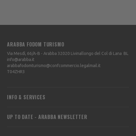
ARABBA FODOM TURISMO
Via Mesdì, 66/A-B - Arabba
32020
Livinallongo del Col di Lana
BL
info@arabba.it
arabbafodomturismo@confcommercio.legalmail.it
T04ZHR3
INFO & SERVICES
UP TO DATE - ARABBA NEWSLETTER