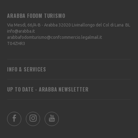
ARABBA FODOM TURISMO
Via Mesdì, 66/A-B - Arabba
32020
Livinallongo del Col di Lana
BL
info@arabba.it
arabbafodomturismo@confcommercio.legalmail.it
T04ZHR3
INFO & SERVICES
UP TO DATE - ARABBA NEWSLETTER