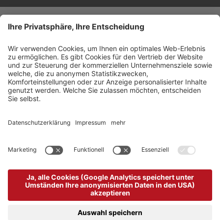
©
2026
Arabba Fodom Turismo
MwSt.-Nummer 00685910259
Datenschutzerklärung
Barrierefreiheitserklärung
Cookie-Einstellungen
Sitemap
Impressum
produced by
powered by