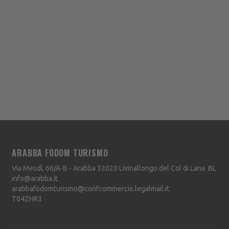
ARABBA FODOM TURISMO
Via Mesdì, 66/A-B - Arabba
32020
Livinallongo del Col di Lana
BL
info@arabba.it
arabbafodomturismo@confcommercio.legalmail.it
T04ZHR3