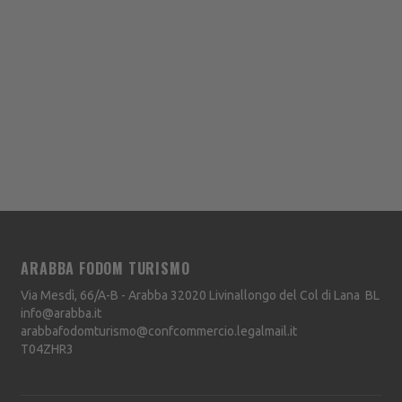
ARABBA FODOM TURISMO
Via Mesdì, 66/A-B - Arabba
32020
Livinallongo del Col di Lana
BL
info@arabba.it
arabbafodomturismo@confcommercio.legalmail.it
T04ZHR3