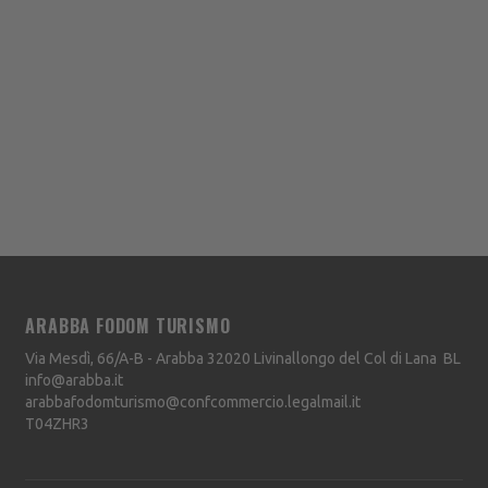
ARABBA FODOM TURISMO
Via Mesdì, 66/A-B - Arabba
32020
Livinallongo del Col di Lana
BL
info@arabba.it
arabbafodomturismo@confcommercio.legalmail.it
T04ZHR3