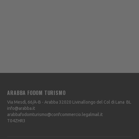
ARABBA FODOM TURISMO
Via Mesdì, 66/A-B - Arabba
32020
Livinallongo del Col di Lana
BL
info@arabba.it
arabbafodomturismo@confcommercio.legalmail.it
T04ZHR3