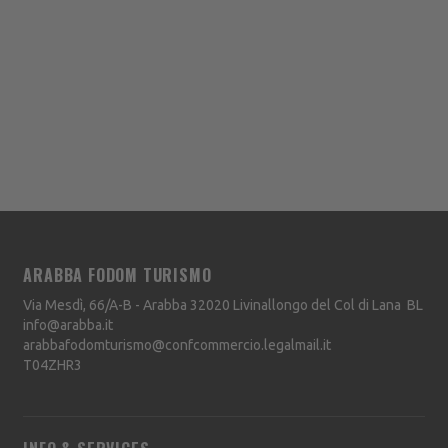
ARABBA FODOM TURISMO
Via Mesdì, 66/A-B - Arabba
32020
Livinallongo del Col di Lana
BL
info@arabba.it
arabbafodomturismo@confcommercio.legalmail.it
T04ZHR3