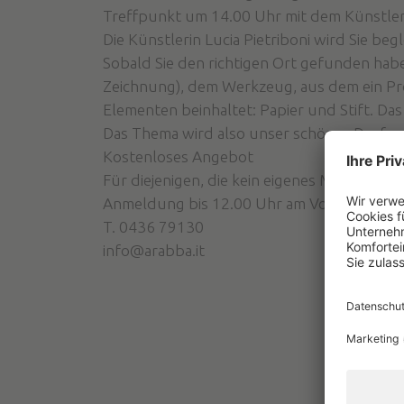
Treffpunkt um 14.00 Uhr mit dem Künstle
Die Künstlerin Lucia Pietriboni wird Sie be
Sobald Sie den richtigen Ort gefunden habe
Zeichnung), dem Werkzeug, aus dem ein Pr
Elementen beinhaltet: Papier und Stift. Da
Das Thema wird also unser schönes Dorf un
Kostenloses Angebot
Für diejenigen, die kein eigenes Material m
Anmeldung bis 12.00 Uhr am Vortag im To
T. 0436 79130
info@arabba.it