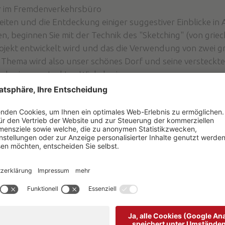
r im Fremdenverkehrsbüro
gleiten und die Entdeckung einiger suggestiver Einblicke in
n, beginnen Sie mit der Technik des "Sketching" (von griec
ojekt entwickelt wird und das die Verwendung von zwei 
s Thema wird also unser schönes Dorf und seine versteckte
d seine versteckten Winkel sein.
itbringen, werden Papier und Stifte zur Verfügung gestellt.
urismusbüro von Arabba