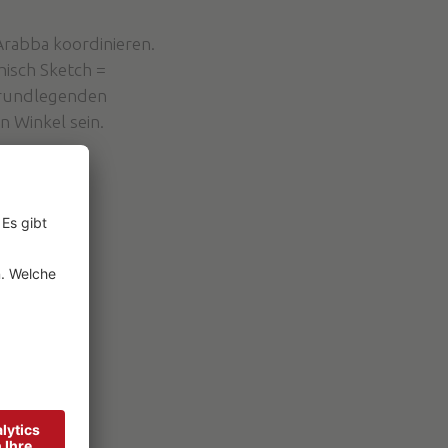
 Arabba koordinieren.
hisch Sketch =
grundlegenden
n Winkel sein.